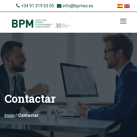
+34 91 319 03 05
info@bpmes.es
Contactar
Inicio
/
Contactar