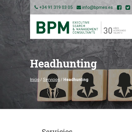
+34 91 319 03 05
info@bpmes.es
Headhunting
Inicio
/
Servicios
/
Headhunting
Servicios